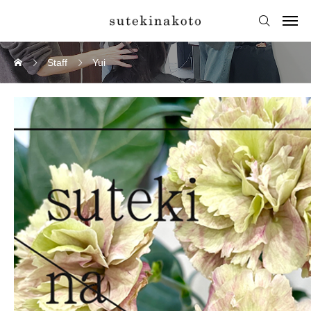
Staff
Yui